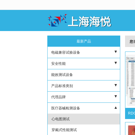
很遗憾，因您的浏览器版本过低导致
最新产品
您
电磁兼容试验设备
电磁辐射扫描系统
安全性能
EMI测试设备
试验指针棒
能效测试设备
EMS测试设备
脉冲耐压试验设备
产品标准类别
屏蔽室暗室及GTEM室
阻燃耐热试验设备
家电类产品测试设备
代理品牌
振动、跌落及机械强度试验设备
灯具测试设备
日本MORITA
医疗器械检测设备
RD
耐久性及老化寿命试验设备
医疗器械检测设备
北京KEHUAN
心电图测试
IP防护试验设备
测量控制和实验室设备检测仪器
欧洲EM-TEST
穿戴式性能测试