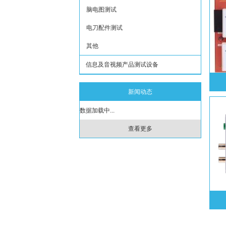
环境试验设备
电线电缆检测仪器
美国COMPWEST
脑电图测试
量规与量具
开关插头插座测试设备
意大利ATT
电刀配件测试
试验耗材
电池类测试设备
德国PTL
其他
非标定制试验设备
光伏及新能源测试设备
日本soken
信息及音视频产品测试设备
工具及通用仪表
机器人测试设备
日本KIKUSUI
新闻动态
电源及负载
飞行器测试设备
日本YOKOGAWA
数据加载中...
元器件测试设备
瑞典FRIBORGE
查看更多
其他
台湾鲸扬
意大利AFJ