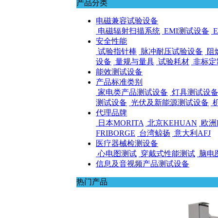
产品分类
电磁兼容试验设备
电磁辐射扫描系统
EMI测试设备
安全性能
试验指针棒
脉冲耐压试验设备
阻
设备
量规与量具
试验耗材
非标定
能效测试设备
产品标准类别
家电类产品测试设备
灯具测试设
测试设备
光伏及新能源测试设备
代理品牌
日本MORITA
北京KEHUAN
欧洲E
FRIBORGE
台湾鲸扬
意大利AFJ
医疗器械检测设备
心电图测试
穿戴式性能测试
脑电
信息及音视频产品测试设备
热门产品